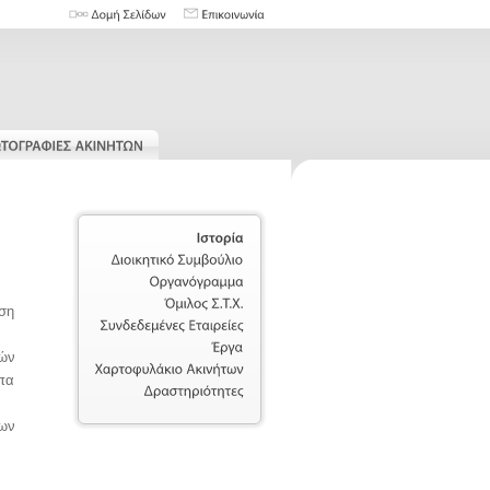
Ιστορία
Διοικητικό
Συμβούλιο
Οργανόγραμμα
ση
Όμιλος
Σ.Τ.Χ.
Συνδεδεμένες
Εταιρείες
χών
Έργα
πα
Χαρτοφυλάκιο
Ακινήτων
Δραστηριότητες
ίων