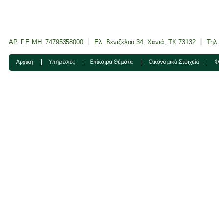
ΑΡ. Γ.Ε.ΜΗ: 74795358000
Ελ. Βενιζέλου 34, Χανιά, ΤΚ 73132
Τηλ