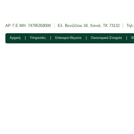
ΑΡ. Γ.Ε.ΜΗ: 74795358000
Ελ. Βενιζέλου 34, Χανιά, ΤΚ 73132
Τηλ