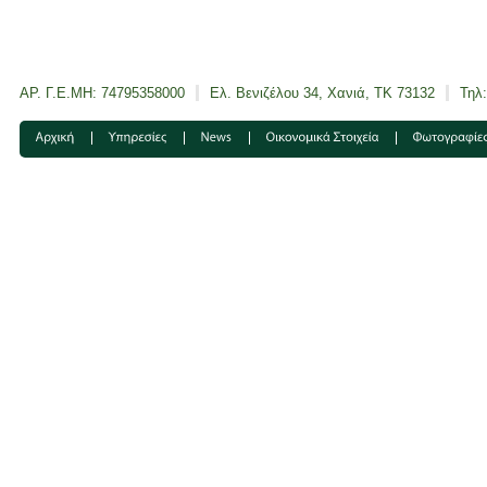
ΑΡ. Γ.Ε.ΜΗ: 74795358000
Ελ. Βενιζέλου 34, Χανιά, ΤΚ 73132
Τηλ