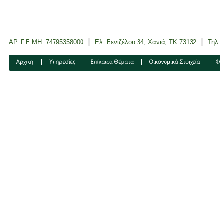
ΑΡ. Γ.Ε.ΜΗ: 74795358000
Ελ. Βενιζέλου 34, Χανιά, ΤΚ 73132
Τηλ